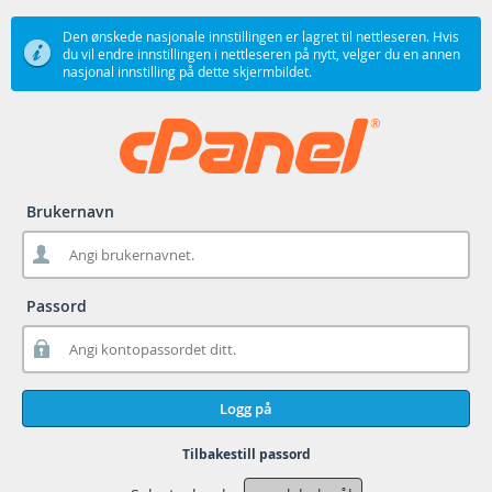
Den ønskede nasjonale innstillingen er lagret til nettleseren. Hvis
du vil endre innstillingen i nettleseren på nytt, velger du en annen
nasjonal innstilling på dette skjermbildet.
Brukernavn
Passord
Logg på
Tilbakestill passord