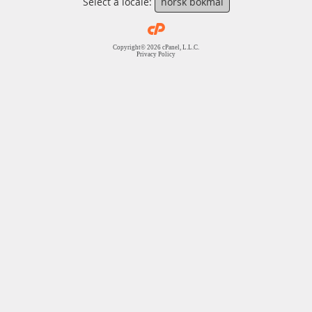
Select a locale:
norsk bokmål
Copyright© 2026 cPanel, L.L.C.
Privacy Policy